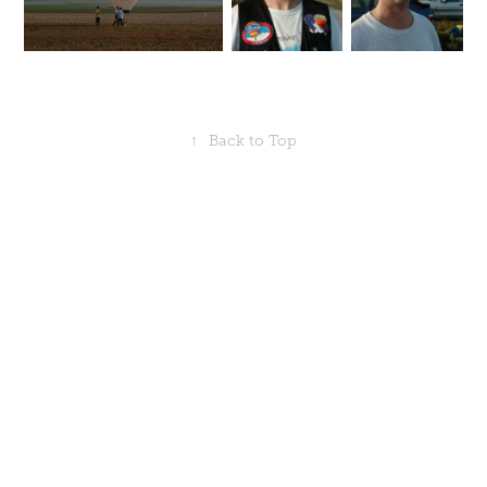
↑
Back to Top