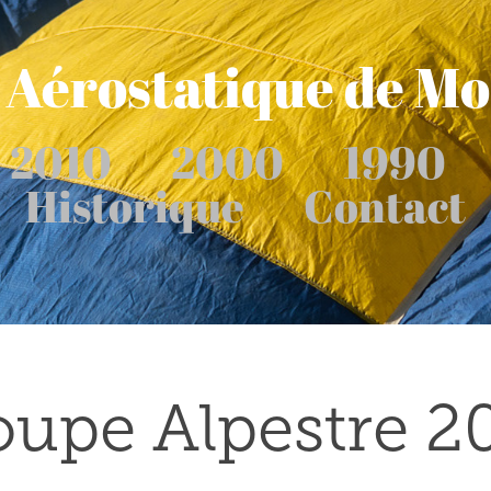
Aérostatique de M
2010
2000
1990
Historique
Contact
upe Alpestre 2