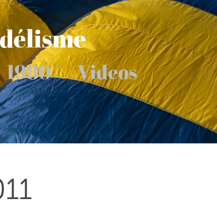
odélisme
1980
Videos
011